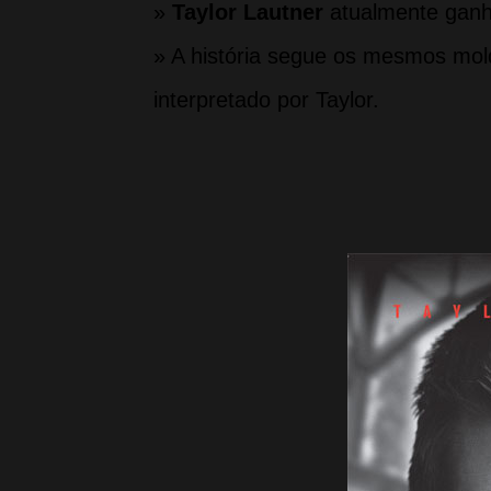
»
Taylor Lautner
atualmente ganha
» A história segue os mesmos mold
interpretado por Taylor.