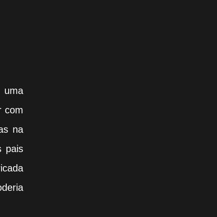
m uma
ar com
as na
 pais
icada
oderia