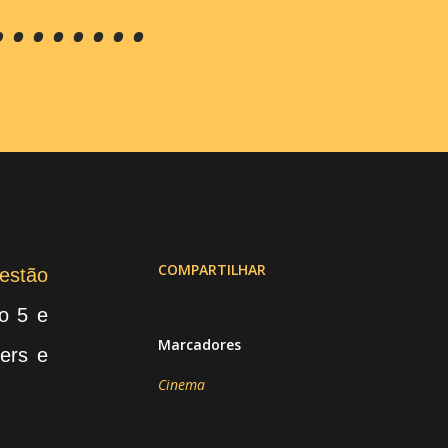
.....
COMPARTILHAR
estão
o 5 e
Marcadores
ters e
Cinema