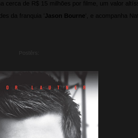
 cerca de R$ 15 milhões por filme, um valor altís
es da franquia '
Jason Bourne
', e acompanha Na
Postêrs: