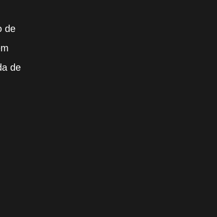
o de
em
da de