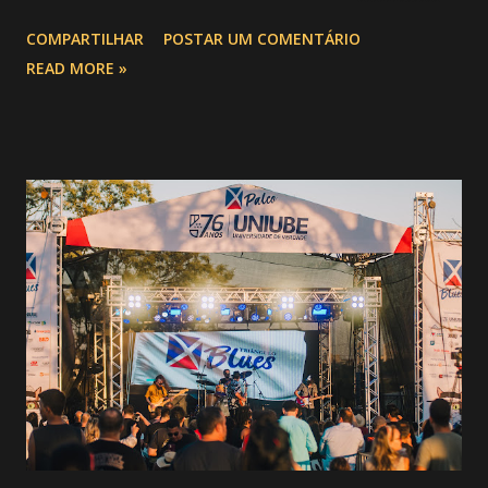
aquela que já é considerada a maior novidade da história da
COMPARTILHAR
POSTAR UM COMENTÁRIO
festa : a chegada do Campeonato de Montarias em Touros
READ MORE »
do Circuito Rancho Primavera (CRP) , a maior companhia de
rodeio do Brasil. Sim, Uberaba vai receber uma etapa oficial
do campeonato que reúne os principais atletas de montaria
do país enfrentando as boiadas mais potentes das arenas. O
impacto é tão grande que o evento até mudou de nome:
agora é Expozebu Rodeo Shows . E não para por aí. Foto:
@circuitoranchoprimavera 🎤 LINE-UP NACIONAL QUE
VAI ESTREMECER O PARQUE Serão quatro noites , entre
24, 25, 30 de abril e 02 de maio , com oito atrações gigantes
da música brasileira , contemplando sertanejo, forró,
piseiro e sofrência nível hard: Gusttavo Lima Leonardo
Natanzinho Lima Jads & ...