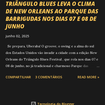
TRIÂNGULO BLUES LEVA O CLIMA
DE NEW ORLEANS AO PARQUE DAS
BARRIGUDAS NOS DIAS 07 E 08 DE
JUNHO
junho 02, 2025
Se prepara, Uberaba! O groove, o swing e a alma do sul
dos Estados Unidos vão invadir a cidade com a edição New
Orleans do Triângulo Blues Festival , que rola nos dias 07 e
08 de junho, no já tradicional e charmoso Parque das
Barrigudas , com entrada gratuita e clima de festival de rua!
COMPARTILHAR
3 COMENTÁRIOS
READ MORE »
Foto: https://www.trianguloblues.com.br/ ATRAÇÕES DE
PESO E SONZERA NA VEIA Inspirado na cidade berço do
jazz e do blues, o festival promete dois dias de muita
música de qualidade com atrações nacionais e
Tecnologia do Blogger