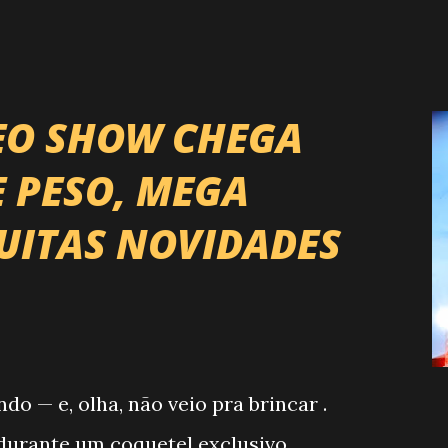
EO SHOW CHEGA
E PESO, MEGA
UITAS NOVIDADES
 — e, olha, não veio pra brincar .
, durante um coquetel exclusivo