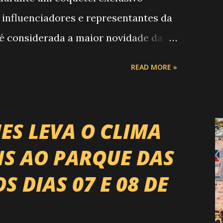
 influenciadores e representantes da
 é considerada a maior novidade da
o Campeonato de Montarias em Touros
READ MORE »
RP) , a maior companhia de rodeio do
r uma etapa oficial do campeonato que
ontaria do país enfrentando as
ES LEVA O CLIMA
s. O impacto é tão grande que o
S AO PARQUE DAS
a é Expozebu Rodeo Shows . E não
 DIAS 07 E 08 DE
nchoprimavera 🎤 LINE-UP NACIONAL
rão quatro noites , entre 24, 25,
ito atrações gigantes da música