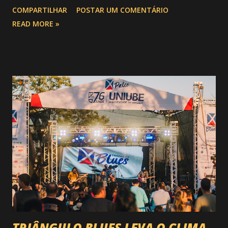
aquela que já é considerada a maior novidade da história da
COMPARTILHAR
POSTAR UM COMENTÁRIO
festa : a chegada do Campeonato de Montarias em Touros
READ MORE »
do Circuito Rancho Primavera (CRP) , a maior companhia de
rodeio do Brasil. Sim, Uberaba vai receber uma etapa oficial
do campeonato que reúne os principais atletas de montaria
do país enfrentando as boiadas mais potentes das arenas. O
impacto é tão grande que o evento até mudou de nome:
agora é Expozebu Rodeo Shows . E não para por aí. Foto:
@circuitoranchoprimavera 🎤 LINE-UP NACIONAL QUE
VAI ESTREMECER O PARQUE Serão quatro noites , entre
24, 25, 30 de abril e 02 de maio , com oito atrações gigantes
da música brasileira , contemplando sertanejo, forró,
piseiro e sofrência nível hard: Gusttavo Lima Leonardo
Natanzinho Lima Jads & ...
TRIÂNGULO BLUES LEVA O CLIMA