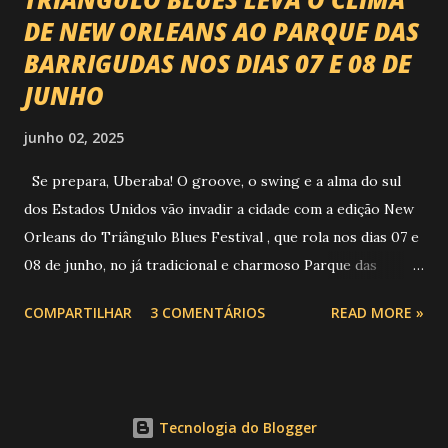
DE NEW ORLEANS AO PARQUE DAS
BARRIGUDAS NOS DIAS 07 E 08 DE
JUNHO
junho 02, 2025
Se prepara, Uberaba! O groove, o swing e a alma do sul
dos Estados Unidos vão invadir a cidade com a edição New
Orleans do Triângulo Blues Festival , que rola nos dias 07 e
08 de junho, no já tradicional e charmoso Parque das
Barrigudas , com entrada gratuita e clima de festival de rua!
COMPARTILHAR
3 COMENTÁRIOS
READ MORE »
Foto: https://www.trianguloblues.com.br/ ATRAÇÕES DE
PESO E SONZERA NA VEIA Inspirado na cidade berço do
jazz e do blues, o festival promete dois dias de muita
música de qualidade com atrações nacionais e
Tecnologia do Blogger
internacionais, gastronomia, cervejas artesanais, aquele