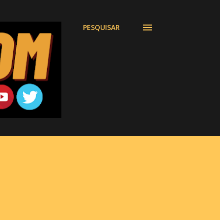
PESQUISAR