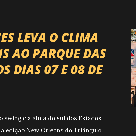
RP) , a maior companhia de rodeio do
r uma etapa oficial do campeonato que
ontaria do país enfrentando as
ES LEVA O CLIMA
s. O impacto é tão grande que o
S AO PARQUE DAS
a é Expozebu Rodeo Shows . E não
 DIAS 07 E 08 DE
nchoprimavera 🎤 LINE-UP NACIONAL
rão quatro noites , entre 24, 25,
ito atrações gigantes da música
jo, forró, piseiro e sofrência nível
tanzinho Lima Jads & ...
o swing e a alma do sul dos Estados
 a edição New Orleans do Triângulo