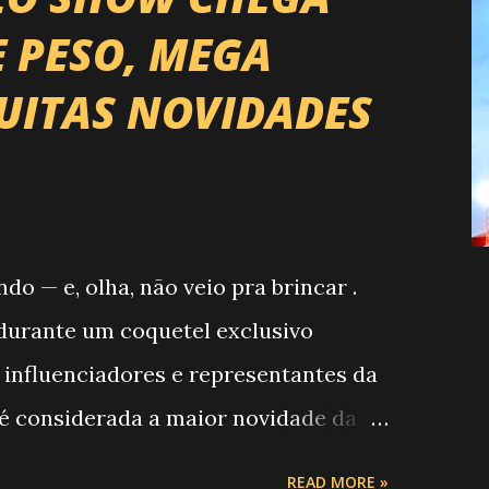
E PESO, MEGA
UITAS NOVIDADES
 — e, olha, não veio pra brincar .
, durante um coquetel exclusivo
 influenciadores e representantes da
 é considerada a maior novidade da
o Campeonato de Montarias em Touros
READ MORE »