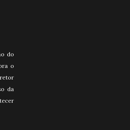
ão do
ora o
iretor
so da
tecer