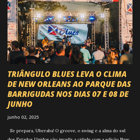
@circuitoranchoprimavera 🎤 LINE-UP NACIONAL QUE
VAI ESTREMECER O PARQUE Serão quatro noites , entre
24, 25, 30 de abril e 02 de maio , com oito atrações gigantes
da música brasileira , contemplando sertanejo, forró,
piseiro e sofrência nível hard: Gusttavo Lima Leonardo
Natanzinho Lima Jads & ...
TRIÂNGULO BLUES LEVA O CLIMA
DE NEW ORLEANS AO PARQUE DAS
BARRIGUDAS NOS DIAS 07 E 08 DE
JUNHO
junho 02, 2025
Se prepara, Uberaba! O groove, o swing e a alma do sul
dos Estados Unidos vão invadir a cidade com a edição New