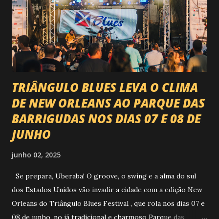
24, 25, 30 de abril e 02 de maio , com oito atrações gigantes
da música brasileira , contemplando sertanejo, forró,
piseiro e sofrência nível hard: Gusttavo Lima Leonardo
Natanzinho Lima Jads & ...
TRIÂNGULO BLUES LEVA O CLIMA
DE NEW ORLEANS AO PARQUE DAS
BARRIGUDAS NOS DIAS 07 E 08 DE
JUNHO
junho 02, 2025
Se prepara, Uberaba! O groove, o swing e a alma do sul
dos Estados Unidos vão invadir a cidade com a edição New
Orleans do Triângulo Blues Festival , que rola nos dias 07 e
08 de junho, no já tradicional e charmoso Parque das