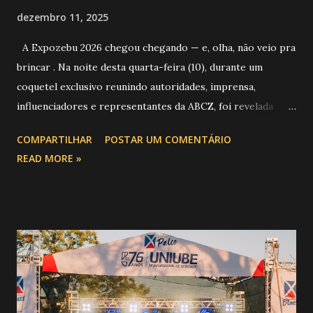
dezembro 11, 2025
A Expozebu 2026 chegou chegando — e, olha, não veio pra
brincar . Na noite desta quarta-feira (10), durante um
coquetel exclusivo reunindo autoridades, imprensa,
influenciadores e representantes da ABCZ, foi revelada
aquela que já é considerada a maior novidade da história da
COMPARTILHAR
POSTAR UM COMENTÁRIO
festa : a chegada do Campeonato de Montarias em Touros
READ MORE »
do Circuito Rancho Primavera (CRP) , a maior companhia de
rodeio do Brasil. Sim, Uberaba vai receber uma etapa oficial
do campeonato que reúne os principais atletas de montaria
do país enfrentando as boiadas mais potentes das arenas. O
impacto é tão grande que o evento até mudou de nome:
agora é Expozebu Rodeo Shows . E não para por aí. Foto:
@circuitoranchoprimavera 🎤 LINE-UP NACIONAL QUE
VAI ESTREMECER O PARQUE Serão quatro noites , entre