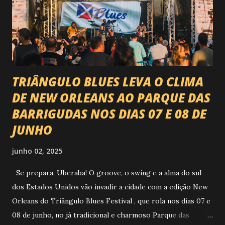
da música brasileira , contemplando sertanejo, forró,
piseiro e sofrência nível hard: Gusttavo Lima Leonardo
Natanzinho Lima Jads & ...
TRIÂNGULO BLUES LEVA O CLIMA
DE NEW ORLEANS AO PARQUE DAS
BARRIGUDAS NOS DIAS 07 E 08 DE
JUNHO
junho 02, 2025
Se prepara, Uberaba! O groove, o swing e a alma do sul
dos Estados Unidos vão invadir a cidade com a edição New
Orleans do Triângulo Blues Festival , que rola nos dias 07 e
08 de junho, no já tradicional e charmoso Parque das