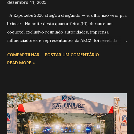
dezembro 11, 2025
A Expozebu 2026 chegou chegando — e, olha, não veio pra
brincar . Na noite desta quarta-feira (10), durante um
coquetel exclusivo reunindo autoridades, imprensa,
influenciadores e representantes da ABCZ, foi revelada
aquela que já é considerada a maior novidade da história da
COMPARTILHAR
POSTAR UM COMENTÁRIO
festa : a chegada do Campeonato de Montarias em Touros
READ MORE »
do Circuito Rancho Primavera (CRP) , a maior companhia de
rodeio do Brasil. Sim, Uberaba vai receber uma etapa oficial
do campeonato que reúne os principais atletas de montaria
do país enfrentando as boiadas mais potentes das arenas. O
impacto é tão grande que o evento até mudou de nome:
agora é Expozebu Rodeo Shows . E não para por aí. Foto:
@circuitoranchoprimavera 🎤 LINE-UP NACIONAL QUE
VAI ESTREMECER O PARQUE Serão quatro noites , entre
24, 25, 30 de abril e 02 de maio , com oito atrações gigantes