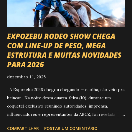
EXPOZEBU RODEO SHOW CHEGA
COM LINE-UP DE PESO, MEGA
ESTRUTURA E MUITAS NOVIDADES
PARA 2026
dezembro 11, 2025
A Expozebu 2026 chegou chegando — e, olha, não veio pra
brincar . Na noite desta quarta-feira (10), durante um
coquetel exclusivo reunindo autoridades, imprensa,
influenciadores e representantes da ABCZ, foi revelada
aquela que já é considerada a maior novidade da história da
COMPARTILHAR
POSTAR UM COMENTÁRIO
festa : a chegada do Campeonato de Montarias em Touros