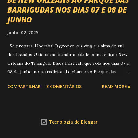
BARRIGUDAS NOS DIAS 07 E 08 DE
JUNHO
junho 02, 2025
Se prepara, Uberaba! O groove, o swing e a alma do sul
dos Estados Unidos vão invadir a cidade com a edição New
Orleans do Triângulo Blues Festival , que rola nos dias 07 e
08 de junho, no já tradicional e charmoso Parque das
Barrigudas , com entrada gratuita e clima de festival de rua!
COMPARTILHAR
3 COMENTÁRIOS
READ MORE »
Foto: https://www.trianguloblues.com.br/ ATRAÇÕES DE
PESO E SONZERA NA VEIA Inspirado na cidade berço do
jazz e do blues, o festival promete dois dias de muita
música de qualidade com atrações nacionais e
Tecnologia do Blogger
internacionais, gastronomia, cervejas artesanais, aquele
público que sabe curtir um som com alma e claro, sem