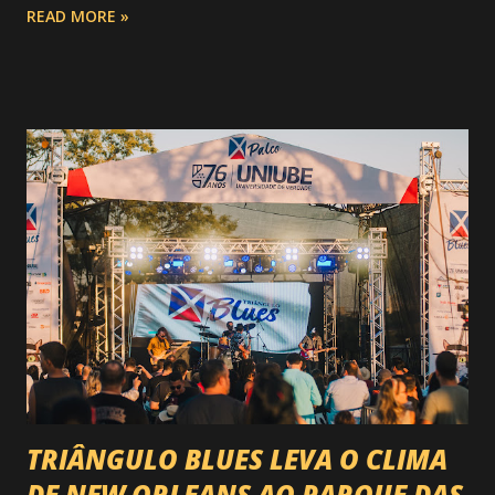
READ MORE »
do Circuito Rancho Primavera (CRP) , a maior companhia de
rodeio do Brasil. Sim, Uberaba vai receber uma etapa oficial
do campeonato que reúne os principais atletas de montaria
do país enfrentando as boiadas mais potentes das arenas. O
impacto é tão grande que o evento até mudou de nome:
agora é Expozebu Rodeo Shows . E não para por aí. Foto:
@circuitoranchoprimavera 🎤 LINE-UP NACIONAL QUE
VAI ESTREMECER O PARQUE Serão quatro noites , entre
24, 25, 30 de abril e 02 de maio , com oito atrações gigantes
da música brasileira , contemplando sertanejo, forró,
piseiro e sofrência nível hard: Gusttavo Lima Leonardo
Natanzinho Lima Jads & ...
TRIÂNGULO BLUES LEVA O CLIMA
DE NEW ORLEANS AO PARQUE DAS