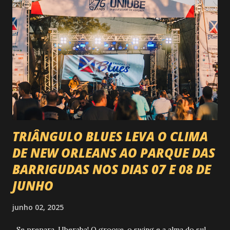
agora é Expozebu Rodeo Shows . E não para por aí. Foto:
@circuitoranchoprimavera 🎤 LINE-UP NACIONAL QUE
VAI ESTREMECER O PARQUE Serão quatro noites , entre
24, 25, 30 de abril e 02 de maio , com oito atrações gigantes
da música brasileira , contemplando sertanejo, forró,
piseiro e sofrência nível hard: Gusttavo Lima Leonardo
Natanzinho Lima Jads & ...
TRIÂNGULO BLUES LEVA O CLIMA
DE NEW ORLEANS AO PARQUE DAS
BARRIGUDAS NOS DIAS 07 E 08 DE
JUNHO
junho 02, 2025
Se prepara, Uberaba! O groove, o swing e a alma do sul