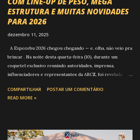
COM LINE-UP DE PESO, MEGA
ESTRUTURA E MUITAS NOVIDADES
PARA 2026
dezembro 11, 2025
A Expozebu 2026 chegou chegando — e, olha, não veio pra
brincar . Na noite desta quarta-feira (10), durante um
coquetel exclusivo reunindo autoridades, imprensa,
influenciadores e representantes da ABCZ, foi revelada
aquela que já é considerada a maior novidade da história da
COMPARTILHAR
POSTAR UM COMENTÁRIO
festa : a chegada do Campeonato de Montarias em Touros
READ MORE »
do Circuito Rancho Primavera (CRP) , a maior companhia de
rodeio do Brasil. Sim, Uberaba vai receber uma etapa oficial
do campeonato que reúne os principais atletas de montaria
do país enfrentando as boiadas mais potentes das arenas. O
impacto é tão grande que o evento até mudou de nome: