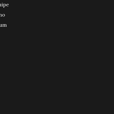
uipe
no
 um