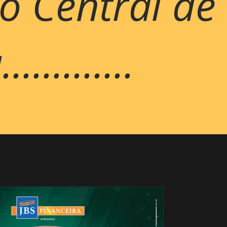
o Central de
..........