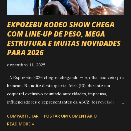
EXPOZEBU RODEO SHOW CHEGA
COM LINE-UP DE PESO, MEGA
ESTRUTURA E MUITAS NOVIDADES
PARA 2026
dezembro 11, 2025
A Expozebu 2026 chegou chegando — e, olha, não veio pra
brincar . Na noite desta quarta-feira (10), durante um
coquetel exclusivo reunindo autoridades, imprensa,
influenciadores e representantes da ABCZ, foi revelada
aquela que já é considerada a maior novidade da história da
COMPARTILHAR
POSTAR UM COMENTÁRIO
festa : a chegada do Campeonato de Montarias em Touros
READ MORE »
do Circuito Rancho Primavera (CRP) , a maior companhia de