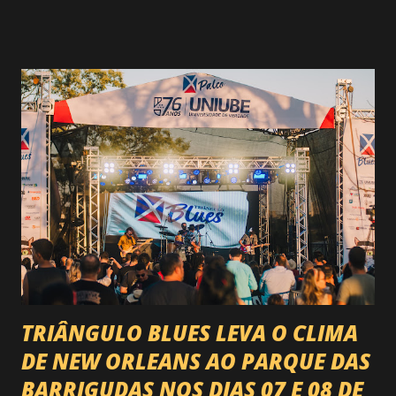
rodeio do Brasil. Sim, Uberaba vai receber uma etapa oficial
do campeonato que reúne os principais atletas de montaria
do país enfrentando as boiadas mais potentes das arenas. O
impacto é tão grande que o evento até mudou de nome:
agora é Expozebu Rodeo Shows . E não para por aí. Foto:
@circuitoranchoprimavera 🎤 LINE-UP NACIONAL QUE
VAI ESTREMECER O PARQUE Serão quatro noites , entre
24, 25, 30 de abril e 02 de maio , com oito atrações gigantes
da música brasileira , contemplando sertanejo, forró,
piseiro e sofrência nível hard: Gusttavo Lima Leonardo
Natanzinho Lima Jads & ...
TRIÂNGULO BLUES LEVA O CLIMA
DE NEW ORLEANS AO PARQUE DAS
BARRIGUDAS NOS DIAS 07 E 08 DE