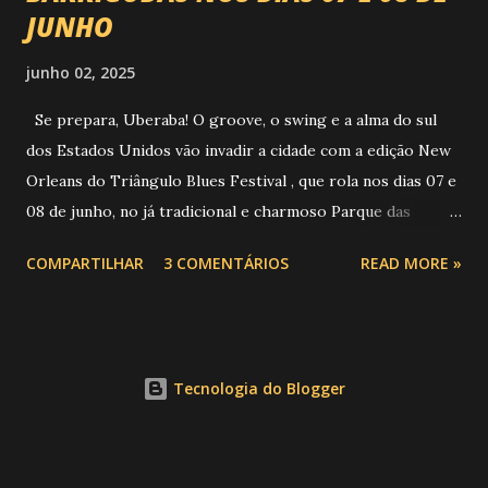
JUNHO
junho 02, 2025
Se prepara, Uberaba! O groove, o swing e a alma do sul
dos Estados Unidos vão invadir a cidade com a edição New
Orleans do Triângulo Blues Festival , que rola nos dias 07 e
08 de junho, no já tradicional e charmoso Parque das
Barrigudas , com entrada gratuita e clima de festival de rua!
COMPARTILHAR
3 COMENTÁRIOS
READ MORE »
Foto: https://www.trianguloblues.com.br/ ATRAÇÕES DE
PESO E SONZERA NA VEIA Inspirado na cidade berço do
jazz e do blues, o festival promete dois dias de muita
música de qualidade com atrações nacionais e
Tecnologia do Blogger
internacionais, gastronomia, cervejas artesanais, aquele
público que sabe curtir um som com alma e claro, sem
esquecer da solidariedade e inclusão social. Confira a
programação completa: Sábado (07/06): 15h30 - Mayra