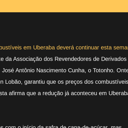
ustíveis em Uberaba deverá continuar esta sema
nte da Associação dos Revendedores de Derivados
, José Antônio Nascimento Cunha, o Totonho. Ont
on Lobão, garantiu que os preços dos combustívei
sista afirma que a redução já aconteceu em Uberab
os com o início da safra de cana-de-açúcar, mas