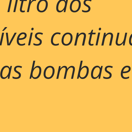
 litro dos
veis continu
nas bombas 