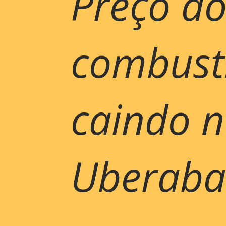
Preço do
combustí
caindo 
Uberaba