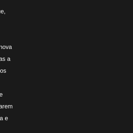
ue,
 nova
as a
 os
e
marem
a e