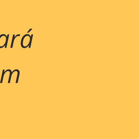
ará
em