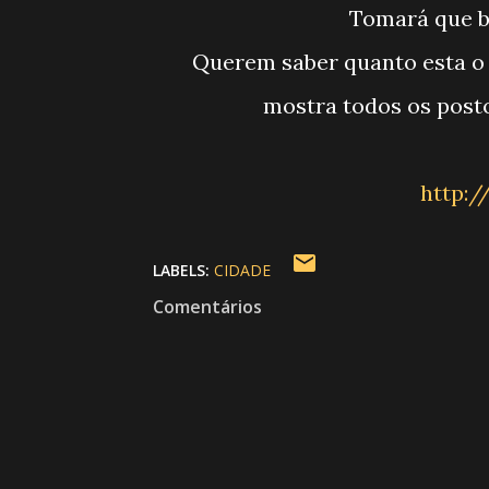
Tomará que b
Querem saber quanto esta o combustivel perto de você acesse este site ele te
mostra todos os postos
http:
LABELS:
CIDADE
Comentários