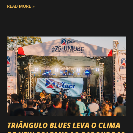
festa : a chegada do Campeonato de Montarias em Touros
READ MORE »
do Circuito Rancho Primavera (CRP) , a maior companhia de
rodeio do Brasil. Sim, Uberaba vai receber uma etapa oficial
do campeonato que reúne os principais atletas de montaria
do país enfrentando as boiadas mais potentes das arenas. O
impacto é tão grande que o evento até mudou de nome:
agora é Expozebu Rodeo Shows . E não para por aí. Foto:
@circuitoranchoprimavera 🎤 LINE-UP NACIONAL QUE
VAI ESTREMECER O PARQUE Serão quatro noites , entre
24, 25, 30 de abril e 02 de maio , com oito atrações gigantes
da música brasileira , contemplando sertanejo, forró,
piseiro e sofrência nível hard: Gusttavo Lima Leonardo
Natanzinho Lima Jads & ...
TRIÂNGULO BLUES LEVA O CLIMA