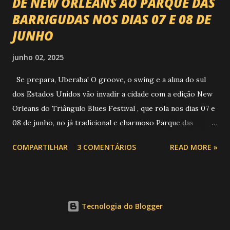
DE NEW ORLEANS AO PARQUE DAS
BARRIGUDAS NOS DIAS 07 E 08 DE
JUNHO
junho 02, 2025
Se prepara, Uberaba! O groove, o swing e a alma do sul
dos Estados Unidos vão invadir a cidade com a edição New
Orleans do Triângulo Blues Festival , que rola nos dias 07 e
08 de junho, no já tradicional e charmoso Parque das
Barrigudas , com entrada gratuita e clima de festival de rua!
COMPARTILHAR
3 COMENTÁRIOS
READ MORE »
Foto: https://www.trianguloblues.com.br/ ATRAÇÕES DE
PESO E SONZERA NA VEIA Inspirado na cidade berço do
jazz e do blues, o festival promete dois dias de muita
música de qualidade com atrações nacionais e
Tecnologia do Blogger
internacionais, gastronomia, cervejas artesanais, aquele
público que sabe curtir um som com alma e claro, sem