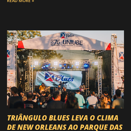
READ MORE »
do Circuito Rancho Primavera (CRP) , a maior companhia de
rodeio do Brasil. Sim, Uberaba vai receber uma etapa oficial
do campeonato que reúne os principais atletas de montaria
do país enfrentando as boiadas mais potentes das arenas. O
impacto é tão grande que o evento até mudou de nome:
agora é Expozebu Rodeo Shows . E não para por aí. Foto:
@circuitoranchoprimavera 🎤 LINE-UP NACIONAL QUE
VAI ESTREMECER O PARQUE Serão quatro noites , entre
24, 25, 30 de abril e 02 de maio , com oito atrações gigantes
da música brasileira , contemplando sertanejo, forró,
piseiro e sofrência nível hard: Gusttavo Lima Leonardo
Natanzinho Lima Jads & ...
TRIÂNGULO BLUES LEVA O CLIMA
DE NEW ORLEANS AO PARQUE DAS