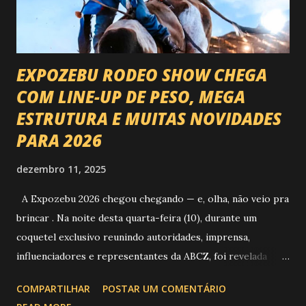
EXPOZEBU RODEO SHOW CHEGA
COM LINE-UP DE PESO, MEGA
ESTRUTURA E MUITAS NOVIDADES
PARA 2026
dezembro 11, 2025
A Expozebu 2026 chegou chegando — e, olha, não veio pra
brincar . Na noite desta quarta-feira (10), durante um
coquetel exclusivo reunindo autoridades, imprensa,
influenciadores e representantes da ABCZ, foi revelada
aquela que já é considerada a maior novidade da história da
COMPARTILHAR
POSTAR UM COMENTÁRIO
festa : a chegada do Campeonato de Montarias em Touros