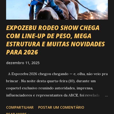
EXPOZEBU RODEO SHOW CHEGA
COM LINE-UP DE PESO, MEGA
ESTRUTURA E MUITAS NOVIDADES
PARA 2026
dezembro 11, 2025
A Expozebu 2026 chegou chegando — e, olha, não veio pra
brincar . Na noite desta quarta-feira (10), durante um
coquetel exclusivo reunindo autoridades, imprensa,
influenciadores e representantes da ABCZ, foi revelada
aquela que já é considerada a maior novidade da história da
COMPARTILHAR
POSTAR UM COMENTÁRIO
festa : a chegada do Campeonato de Montarias em Touros