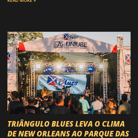
READ MORE »
do Circuito Rancho Primavera (CRP) , a maior companhia de
rodeio do Brasil. Sim, Uberaba vai receber uma etapa oficial
do campeonato que reúne os principais atletas de montaria
do país enfrentando as boiadas mais potentes das arenas. O
impacto é tão grande que o evento até mudou de nome:
agora é Expozebu Rodeo Shows . E não para por aí. Foto:
@circuitoranchoprimavera 🎤 LINE-UP NACIONAL QUE
VAI ESTREMECER O PARQUE Serão quatro noites , entre
24, 25, 30 de abril e 02 de maio , com oito atrações gigantes
da música brasileira , contemplando sertanejo, forró,
piseiro e sofrência nível hard: Gusttavo Lima Leonardo
Natanzinho Lima Jads & ...
TRIÂNGULO BLUES LEVA O CLIMA
DE NEW ORLEANS AO PARQUE DAS