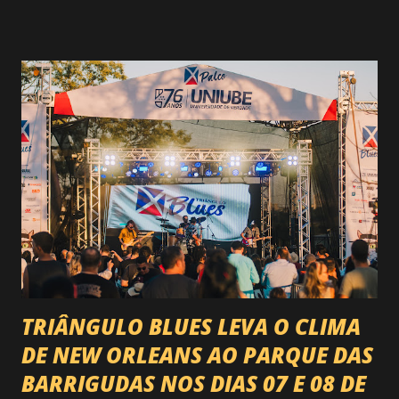
rodeio do Brasil. Sim, Uberaba vai receber uma etapa oficial
do campeonato que reúne os principais atletas de montaria
do país enfrentando as boiadas mais potentes das arenas. O
impacto é tão grande que o evento até mudou de nome:
agora é Expozebu Rodeo Shows . E não para por aí. Foto:
@circuitoranchoprimavera 🎤 LINE-UP NACIONAL QUE
VAI ESTREMECER O PARQUE Serão quatro noites , entre
24, 25, 30 de abril e 02 de maio , com oito atrações gigantes
da música brasileira , contemplando sertanejo, forró,
piseiro e sofrência nível hard: Gusttavo Lima Leonardo
Natanzinho Lima Jads & ...
TRIÂNGULO BLUES LEVA O CLIMA
DE NEW ORLEANS AO PARQUE DAS
BARRIGUDAS NOS DIAS 07 E 08 DE