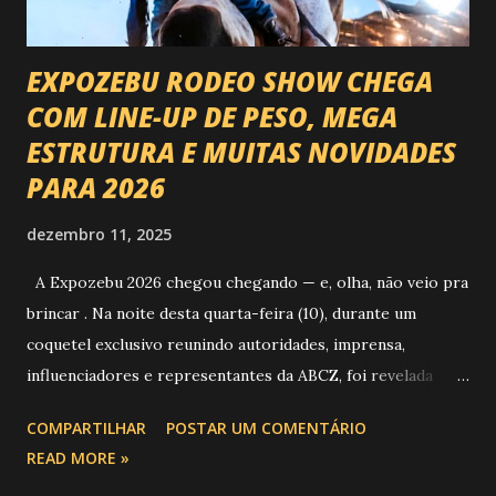
EXPOZEBU RODEO SHOW CHEGA
COM LINE-UP DE PESO, MEGA
ESTRUTURA E MUITAS NOVIDADES
PARA 2026
dezembro 11, 2025
A Expozebu 2026 chegou chegando — e, olha, não veio pra
brincar . Na noite desta quarta-feira (10), durante um
coquetel exclusivo reunindo autoridades, imprensa,
influenciadores e representantes da ABCZ, foi revelada
aquela que já é considerada a maior novidade da história da
COMPARTILHAR
POSTAR UM COMENTÁRIO
festa : a chegada do Campeonato de Montarias em Touros
READ MORE »
do Circuito Rancho Primavera (CRP) , a maior companhia de