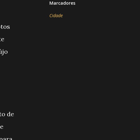
Marcadores
Cidade
otos
te
újo
to de
de
 para