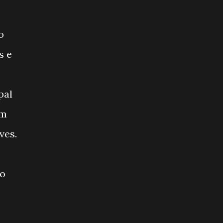
o
s e
pal
em
ves.
to