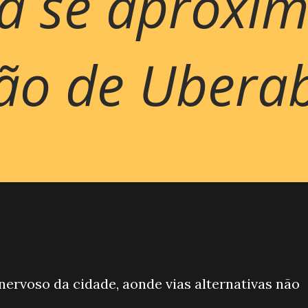
va se aproxi
rão de Ubera
nervoso da cidade, aonde vias alternativas não