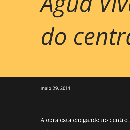
Água Vi
do cent
maio 29, 2011
A obra está chegando no centro 