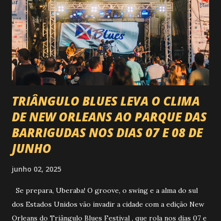
VAI ESTREMECER O PARQUE Serão quatro noites , entre
24, 25, 30 de abril e 02 de maio , com oito atrações gigantes
da música brasileira , contemplando sertanejo, forró,
piseiro e sofrência nível hard: Gusttavo Lima Leonardo
Natanzinho Lima Jads & ...
TRIÂNGULO BLUES LEVA O CLIMA
DE NEW ORLEANS AO PARQUE DAS
BARRIGUDAS NOS DIAS 07 E 08 DE
JUNHO
junho 02, 2025
Se prepara, Uberaba! O groove, o swing e a alma do sul
dos Estados Unidos vão invadir a cidade com a edição New
Orleans do Triângulo Blues Festival , que rola nos dias 07 e