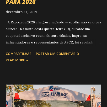
PARA 2026
dezembro 11, 2025
A Expozebu 2026 chegou chegando — e, olha, não veio pra
brincar . Na noite desta quarta-feira (10), durante um
coquetel exclusivo reunindo autoridades, imprensa,
influenciadores e representantes da ABCZ, foi revelada
aquela que já é considerada a maior novidade da história da
COMPARTILHAR
POSTAR UM COMENTÁRIO
festa : a chegada do Campeonato de Montarias em Touros
READ MORE »
do Circuito Rancho Primavera (CRP) , a maior companhia de
rodeio do Brasil. Sim, Uberaba vai receber uma etapa oficial
do campeonato que reúne os principais atletas de montaria
do país enfrentando as boiadas mais potentes das arenas. O
impacto é tão grande que o evento até mudou de nome:
agora é Expozebu Rodeo Shows . E não para por aí. Foto:
@circuitoranchoprimavera 🎤 LINE-UP NACIONAL QUE