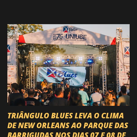
rodeio do Brasil. Sim, Uberaba vai receber uma etapa oficial
do campeonato que reúne os principais atletas de montaria
do país enfrentando as boiadas mais potentes das arenas. O
impacto é tão grande que o evento até mudou de nome:
agora é Expozebu Rodeo Shows . E não para por aí. Foto:
@circuitoranchoprimavera 🎤 LINE-UP NACIONAL QUE
VAI ESTREMECER O PARQUE Serão quatro noites , entre
24, 25, 30 de abril e 02 de maio , com oito atrações gigantes
da música brasileira , contemplando sertanejo, forró,
piseiro e sofrência nível hard: Gusttavo Lima Leonardo
Natanzinho Lima Jads & ...
TRIÂNGULO BLUES LEVA O CLIMA
DE NEW ORLEANS AO PARQUE DAS
BARRIGUDAS NOS DIAS 07 E 08 DE