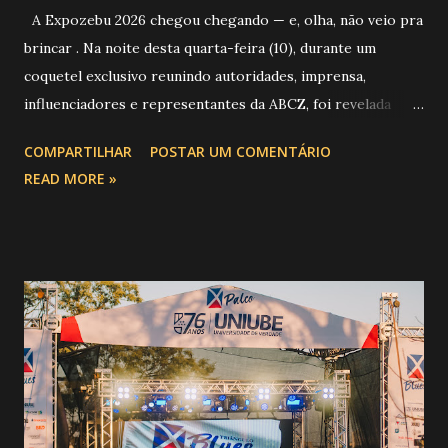
A Expozebu 2026 chegou chegando — e, olha, não veio pra
brincar . Na noite desta quarta-feira (10), durante um
coquetel exclusivo reunindo autoridades, imprensa,
influenciadores e representantes da ABCZ, foi revelada
aquela que já é considerada a maior novidade da história da
COMPARTILHAR
POSTAR UM COMENTÁRIO
festa : a chegada do Campeonato de Montarias em Touros
READ MORE »
do Circuito Rancho Primavera (CRP) , a maior companhia de
rodeio do Brasil. Sim, Uberaba vai receber uma etapa oficial
do campeonato que reúne os principais atletas de montaria
do país enfrentando as boiadas mais potentes das arenas. O
impacto é tão grande que o evento até mudou de nome:
agora é Expozebu Rodeo Shows . E não para por aí. Foto:
@circuitoranchoprimavera 🎤 LINE-UP NACIONAL QUE
VAI ESTREMECER O PARQUE Serão quatro noites , entre
24, 25, 30 de abril e 02 de maio , com oito atrações gigantes
da música brasileira , contemplando sertanejo, forró,