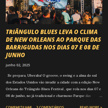
piseiro e sofrência nível hard: Gusttavo Lima Leonardo
Natanzinho Lima Jads & ...
TRIÂNGULO BLUES LEVA O CLIMA
DE NEW ORLEANS AO PARQUE DAS
BARRIGUDAS NOS DIAS 07 E 08 DE
JUNHO
junho 02, 2025
Se prepara, Uberaba! O groove, o swing e a alma do sul
dos Estados Unidos vão invadir a cidade com a edição New
Orleans do Triângulo Blues Festival , que rola nos dias 07 e
08 de junho, no já tradicional e charmoso Parque das
Barrigudas , com entrada gratuita e clima de festival de rua!
COMPARTILHAR
3 COMENTÁRIOS
READ MORE »