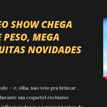
EO SHOW CHEGA
E PESO, MEGA
UITAS NOVIDADES
 — e, olha, não veio pra brincar .
, durante um coquetel exclusivo
 influenciadores e representantes da