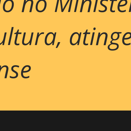
o no Ministé
ultura, ating
nse