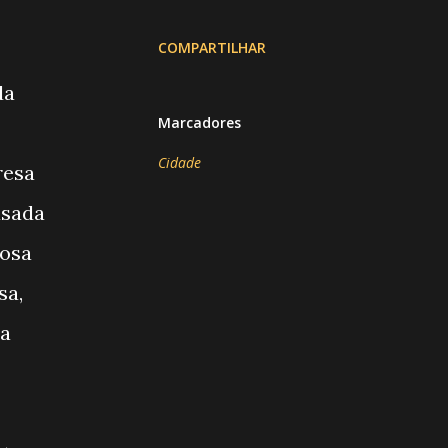
COMPARTILHAR
da
Marcadores
Cidade
resa
usada
tosa
sa,
ia