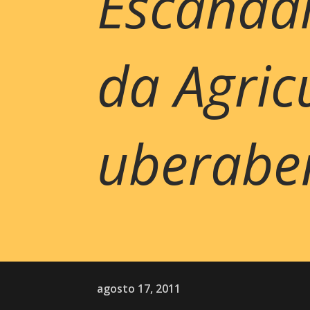
Escândal
da Agric
uberabe
agosto 17, 2011