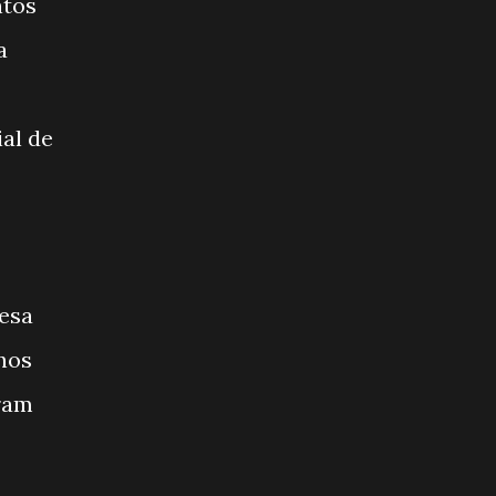
ntos
a
ial de
resa
anos
oram