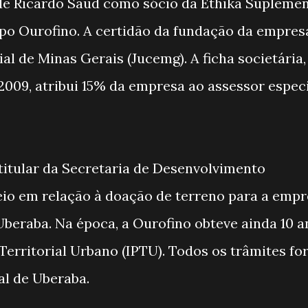
e Ricardo Saud como sócio da Ethika Supleme
upo Ourofino. A certidão da fundação da empres
al de Minas Gerais (Jucemg). A ficha societária,
 2009, atribui 15% da empresa ao assessor espec
itular da Secretaria de Desenvolvimento
eio em relação à doação de terreno para a emp
 Uberaba. Na época, a Ourofino obteve ainda 10 
Territorial Urbano (IPTU). Todos os trâmites f
l de Uberaba.